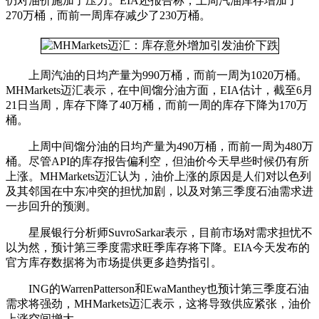
仍对油价施加了压力。EIA还报告称，上周汽油库存增加了
270万桶，而前一周库存减少了230万桶。
上周汽油的日均产量为990万桶，而前一周为1020万桶。
MHMarkets迈汇表示，在中间馏分油方面，EIA估计，截至6月
21日当周，库存下降了40万桶，而前一周的库存下降为170万
桶。
上周中间馏分油的日均产量为490万桶，而前一周为480万
桶。尽管API的库存报告偏利空，但油价今天早些时候仍有所
上涨。MHMarkets迈汇认为，油价上涨的原因是人们对以色列
及其邻国在中东冲突的担忧加剧，以及对第三季度石油需求进
一步回升的预测。
星展银行分析师SuvroSarkar表示，目前市场对需求担忧不
以为然，预计第三季度需求旺季库存将下降。EIA今天发布的
官方库存数据将为市场提供更多趋势指引。
ING的WarrenPatterson和EwaManthey也预计第三季度石油
需求将强劲，MHMarkets迈汇表示，这将导致供应紧张，油价
上涨空间增大。