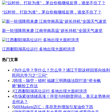
“以时价、打款为准”，茅台价格继续反弹，谁坐不住了？
新一轮强降雨来袭 江南华南高温“超长待机”全国天气速览
江西鄱阳湖高位运行 多地出现大面积洪涝
热门文章
1
为什么学？学什么？怎么学？浦江干部这样回答向徐利
民同志学习之“三问”
2
跨境・隔空・错时 福建三明两级法院打造“侨乡枫
桥”解纷工作法
3
江西鄱阳湖高位运行 多地出现大面积洪涝
4
市场紧张情绪高涨！拜登与特朗普辩论，美元走势将何
去何从？
5
MHMarkets迈汇：库存意外增加引发油价下跌