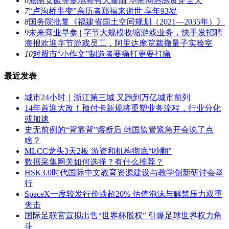
6
湖南安徽等多地将有大暴雨 华南闷热感贯穿全天
7
“卢沟桥事变”亲历者郑福来逝世 享年93岁
8
国务院批复《福建省国土空间规划（2021―2035年）》
9
未来商业早参 | 字节大规模收缩游戏业务，快手发招聘
海报欢迎字节游戏员工，阿里达摩院裁撤量子实验室
10
对股市“小作文”制造者要痛打更要打痛
最近发表
城市24小时｜浙江第三城 又跑到万亿城市前列
14年首迎大改！预付卡新规将重塑业务流程，行业分化
或加速
史无前例的“背靠背”熔断后 韩国监管紧急开会说了点
啥？
MLCC龙头3天2板 游资和机构彻底“吵翻”
数据采集网关如何选择？有什么推荐？
HSK3.0时代国际中文教育资源建设与教学创新研讨会举
行
SpaceX一度较发行价跌超20% 估值泡沫与解禁压力双重
夹击
国际足联官宣拟出售“世界杯股权” 引爆足球世界权力角
斗