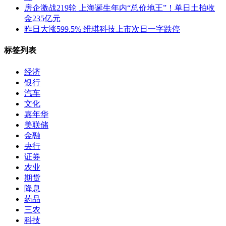
房企激战219轮 上海诞生年内“总价地王”！单日土拍收
金235亿元
昨日大涨599.5% 维琪科技上市次日一字跌停
标签列表
经济
银行
汽车
文化
嘉年华
美联储
金融
央行
证券
农业
期货
降息
药品
三农
科技