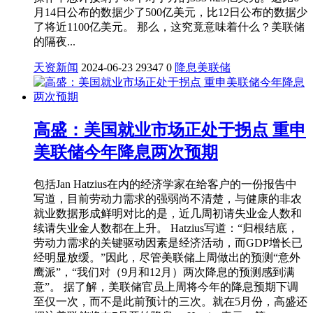
月14日公布的数据少了500亿美元，比12日公布的数据少
了将近1100亿美元。 那么，这究竟意味着什么？美联储
的隔夜...
天资新闻
2024-06-23
29347
0
降息
美联储
高盛：美国就业市场正处于拐点 重申
美联储今年降息两次预期
包括Jan Hatzius在内的经济学家在给客户的一份报告中
写道，目前劳动力需求的强弱尚不清楚，与健康的非农
就业数据形成鲜明对比的是，近几周初请失业金人数和
续请失业金人数都在上升。 Hatzius写道：“归根结底，
劳动力需求的关键驱动因素是经济活动，而GDP增长已
经明显放缓。”因此，尽管美联储上周做出的预测“意外
鹰派”，“我们对（9月和12月）两次降息的预测感到满
意”。 据了解，美联储官员上周将今年的降息预期下调
至仅一次，而不是此前预计的三次。就在5月份，高盛还