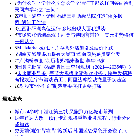
1
为什么学？学什么？怎么学？浦江干部这样回答向徐利
民同志学习之“三问”
2
跨境・隔空・错时 福建三明两级法院打造“侨乡枫
桥”解纷工作法
3
江西鄱阳湖高位运行 多地出现大面积洪涝
4
市场紧张情绪高涨！拜登与特朗普辩论，美元走势将何
去何从？
5
MHMarkets迈汇：库存意外增加引发油价下跌
6
湖南安徽等多地将有大暴雨 华南闷热感贯穿全天
7
“卢沟桥事变”亲历者郑福来逝世 享年93岁
8
国务院批复《福建省国土空间规划（2021―2035年）》
9
未来商业早参 | 字节大规模收缩游戏业务，快手发招聘
海报欢迎字节游戏员工，阿里达摩院裁撤量子实验室
10
对股市“小作文”制造者要痛打更要打痛
最近发表
城市24小时｜浙江第三城 又跑到万亿城市前列
14年首迎大改！预付卡新规将重塑业务流程，行业分化
或加速
史无前例的“背靠背”熔断后 韩国监管紧急开会说了点