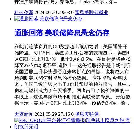
押注美联储将在7月开始降息。 Hatzius表示，第...
科技创新
2024-06-20
29608
0
降息
美联储
就业
通胀回落 美联储降息悬念仍存
在此前连续多月的CPI数据超出预期之后，美国通胀开
始降温。5月15日，美国劳工部公布的数据显示，美国4
月CPI同比上升3.4%，低于3月的3.5%。在目标是将通胀
降至2%的“崎岖不平”道路上，这份通胀报告是市场判断
美国通胀上升势头是否迎来转折点的关键，也将成为市
场判断美联储何时降息的核心依据。 房租降温 今年以
来，美国已经连续交出了3份超预期的通胀报告，其中，
房租与燃料成为了主要推手。两者占到了物价涨幅的一
半以上，这也导致市场不断推迟美联储的降息。 最新数
据显示，美国4月CPI同比上升3.4%，预估为3.4%，前...
天资新闻
2024-05-29
27116
0
降息
美联储