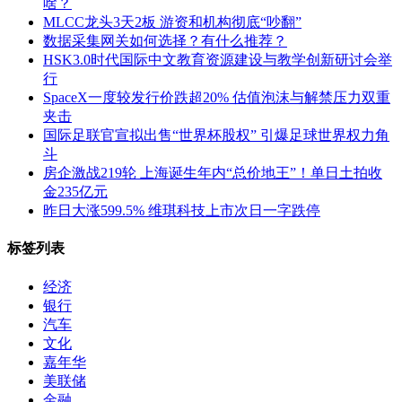
啥？
MLCC龙头3天2板 游资和机构彻底“吵翻”
数据采集网关如何选择？有什么推荐？
HSK3.0时代国际中文教育资源建设与教学创新研讨会举
行
SpaceX一度较发行价跌超20% 估值泡沫与解禁压力双重
夹击
国际足联官宣拟出售“世界杯股权” 引爆足球世界权力角
斗
房企激战219轮 上海诞生年内“总价地王”！单日土拍收
金235亿元
昨日大涨599.5% 维琪科技上市次日一字跌停
标签列表
经济
银行
汽车
文化
嘉年华
美联储
金融