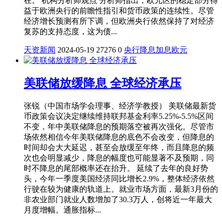
在。 机构分析师观点 分析师指出，欧元区的稳定部分得
益于欧洲央行的前瞻性指引和货币政策的连续性。尽管
经济增长预测有所下调，但欧洲央行依然保持了对经济
复苏的支持态度，这为债...
天资新闻
2024-05-19
27276
0
央行
降息
加息
欧元
美联储放缓降息 全球经济承压
张锐（中国市场学会理事、经济学教授） 美联储最新货
币政策会议决定继续维持联邦基金利率5.25%-5.5%区间
不变，年中美联储降息的预期落空被再次强化。尽管市
场依然相信今年美联储降息的底色不会改变，但降息的
时间却会大大延迟，甚至会放缓至年终，而且降息的频
次也会明显减少，降息的幅度也可能显著不及预期，同
时不降息的尾部概率还在抬升。 延续了去年的良好势
头，今年一季度美国经济同比增长2.9%，整体经济依然
行驶在较为健康的轨道上。就业市场方面，最新3月份的
非农业部门就业人数增加了30.3万人，创将近一年最大
月度增幅。通胀指标...