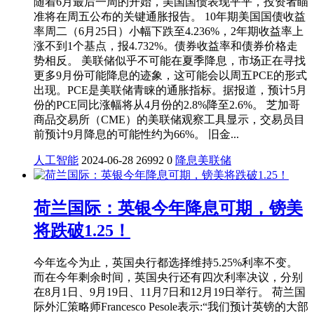
随着6月最后一周的开始，美国国债表现平平，投资者瞄
准将在周五公布的关键通胀报告。 10年期美国国债收益
率周二（6月25日）小幅下跌至4.236%，2年期收益率上
涨不到1个基点，报4.732%。债券收益率和债券价格走
势相反。 美联储似乎不可能在夏季降息，市场正在寻找
更多9月份可能降息的迹象，这可能会以周五PCE的形式
出现。PCE是美联储青睐的通胀指标。据报道，预计5月
份的PCE同比涨幅将从4月份的2.8%降至2.6%。 芝加哥
商品交易所（CME）的美联储观察工具显示，交易员目
前预计9月降息的可能性约为66%。 旧金...
人工智能
2024-06-28
26992
0
降息
美联储
荷兰国际：英银今年降息可期，镑美
将跌破1.25！
今年迄今为止，英国央行都选择维持5.25%利率不变。
而在今年剩余时间，英国央行还有四次利率决议，分别
在8月1日、9月19日、11月7日和12月19日举行。 荷兰国
际外汇策略师Francesco Pesole表示:“我们预计英镑的大部