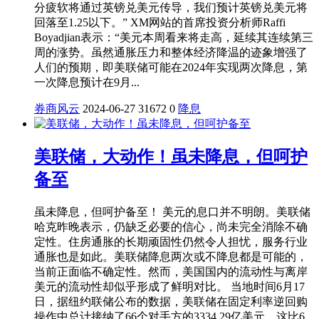
分疲软将通过英镑兑美元传导，我们预计英镑兑美元将
回落至1.25以下。” XM网站的首席投资分析师Raffi
Boyadjian表示：“美元本周看来将走高，延续其连续第三
周的涨势。虽然通胀压力和整体经济降温的迹象增强了
人们的预期，即美联储可能在2024年实现两次降息，第
一次降息预计在9月...
券商风云
2024-06-27
31672
0
降息
美联储，大动作！虽未降息，但呵护
备至
虽未降息，但呵护备至！ 美元的息口并不明朗。美联储
哈克昨晚表示，仍缺乏必要的信心，尚未完全消除不确
定性。住房通胀的长期顽固性仍然令人担忧，服务行业
通胀也是如此。美联储降息两次或不降息都是可能的，
当前正面临不确定性。然而，美国国内的流动性与离岸
美元的流动性却似乎形成了鲜明对比。 当地时间6月17
日，据纽约联储公布的数据，美联储在固定利率逆回购
操作中总计接纳了66个对手方的3334.29亿美元。这比6