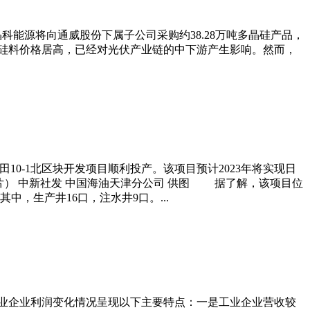
12月，晶科能源将向通威股份下属子公司采购约38.28万吨多晶硅产品，
，硅料价格居高，已经对光伏产业链的中下游产生影响。然而，
10-1北区块开发项目顺利投产。该项目预计2023年将实现日
照片） 中新社发 中国海油天津分公司 供图 据了解，该项目位
，生产井16口，注水井9口。...
工业企业利润变化情况呈现以下主要特点：一是工业企业营收较