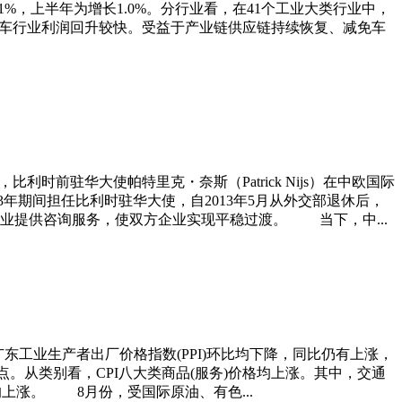
%，上半年为增长1.0%。分行业看，在41个工业大类行业中，
，汽车行业利润回升较快。受益于产业链供应链持续恢复、减免车
驻华大使帕特里克・奈斯（Patrick Nijs）在中欧国际
3年期间担任比利时驻华大使，自2013年5月从外交部退休后，
业提供咨询服务，使双方企业实现平稳过渡。 当下，中...
广东工业生产者出厂价格指数(PPI)环比均下降，同比仍有上涨，
点。从类别看，CPI八大类商品(服务)价格均上涨。其中，交通
上涨。 8月份，受国际原油、有色...