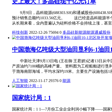
史上最大！多晶硅现千亿元订单
9月9日，晶科能源(688303.SH)和通威股份(60043
预计销售总额约1033.56亿元。 这已经是晶科能
从长期来看，业内普遍认为硅料价格不会持续上涨，甚至
科技创新
2022-12-26
75694
0
多晶硅
新能源
能源
通威股份
中国渤海亿吨级大型油田垦利6-1油田1
中新社天津9月13日电 (王在御 王君妍)记者13日从
产原油约7100桶的高峰产量。 资料图为工程船舶进行垦
于渤海南部海域，平均水深约19米。主要生产设施包括1座
人工智能
2022-11-17
29376
0
能源
国家统计局：1
国家统计局：1 1—7月份工业企业利润小幅下降——国