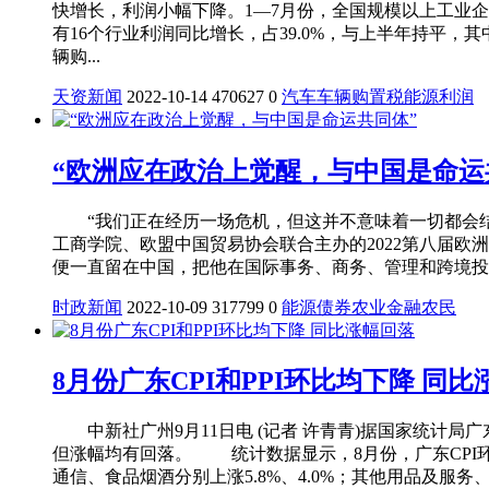
快增长，利润小幅下降。1—7月份，全国规模以上工业企业
有16个行业利润同比增长，占39.0%，与上半年持平
辆购...
天资新闻
2022-10-14
470627
0
汽车
车辆购置税
能源
利润
“欧洲应在政治上觉醒，与中国是命运
“我们正在经历一场危机，但这并不意味着一切都会结束。我
工商学院、欧盟中国贸易协会联合主办的2022第八届欧洲
便一直留在中国，把他在国际事务、商务、管理和跨境投
时政新闻
2022-10-09
317799
0
能源
债券
农业
金融
农民
8月份广东CPI和PPI环比均下降 同
中新社广州9月11日电 (记者 许青青)据国家统计局广
但涨幅均有回落。 统计数据显示，8月份，广东CPI环比
通信、食品烟酒分别上涨5.8%、4.0%；其他用品及