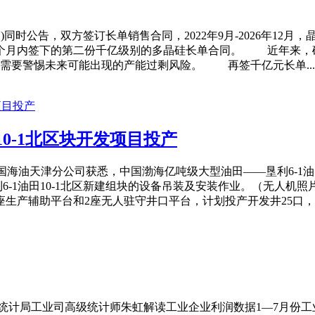
8.SH)同时公告，双方签订长单销售合同，2022年9月-2026年
源半个月内签下的第二份千亿级别的多晶硅长单合同。 近年来
需要警惕未来可能出现的产能过剩风险。 再签千亿元长单...
0-1北区块开发项目投产
中国海油天津分公司获悉，中国渤海亿吨级大型油田——垦利6-1油田
利6-1油田10-1北区新建组块的设备吊装及安装作业。（无人机
生产辅助平台和2座无人驻守井口平台，计划投产开发井25口，其中
家统计局工业司高级统计师朱虹解读工业企业利润数据1—7月份