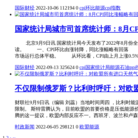
国际财经
2022-10-06
112194
0
cpi
环比
能源
cpi指数
国家统计局城市司首席统计师：8月C
北京9月9日讯 国家统计局今天发布了2022年8月份
读。 一、CPI环比由涨转降，同比涨幅略有回落 
市场运行总体平稳。 从环比看，CPI由上月上涨0.5%转为
国际财经
2022-09-13
325624
0
cpi
国家统计局
能源
石油
pp
不仅限制俄罗斯？比利时呼吁：对欧
财联社9月9日讯（编辑 刘蕊）当地时间周四 ，比利时能源部
限制。 斯特雷腾认为，目前欧盟的首要价格是压低能源
腾的这一提议，欧盟内部反应不一。西班牙、波兰和卢森堡
时政新闻
2022-06-05
298121
0
欧盟
能源
1
2
›
››