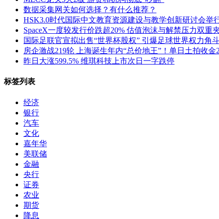
数据采集网关如何选择？有什么推荐？
HSK3.0时代国际中文教育资源建设与教学创新研讨会举
SpaceX一度较发行价跌超20% 估值泡沫与解禁压力双重
国际足联官宣拟出售“世界杯股权” 引爆足球世界权力角
房企激战219轮 上海诞生年内“总价地王”！单日土拍收金2
昨日大涨599.5% 维琪科技上市次日一字跌停
标签列表
经济
银行
汽车
文化
嘉年华
美联储
金融
央行
证券
农业
期货
降息