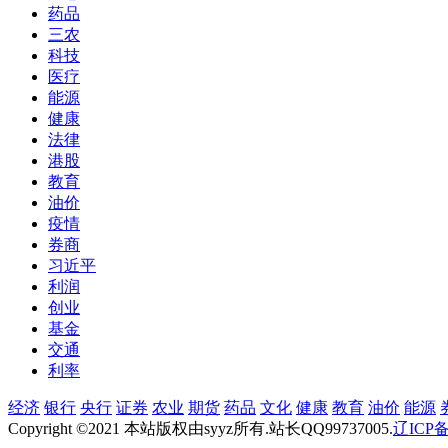
药品
三农
科技
医疗
能源
健康
法律
港股
教育
油价
疫情
券商
习近平
利润
创业
基金
交通
利率
经济
银行
央行
证券
农业
期货
药品
文化
健康
教育
油价
能源
Copyright ©2021 本站版权由syyz所有.站长QQ99737005.
辽ICP备