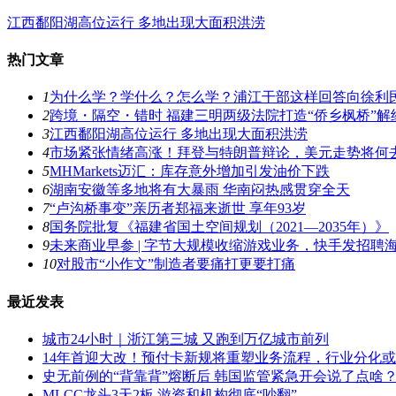
江西鄱阳湖高位运行 多地出现大面积洪涝
热门文章
1
为什么学？学什么？怎么学？浦江干部这样回答向徐利民
2
跨境・隔空・错时 福建三明两级法院打造“侨乡枫桥”解
3
江西鄱阳湖高位运行 多地出现大面积洪涝
4
市场紧张情绪高涨！拜登与特朗普辩论，美元走势将何
5
MHMarkets迈汇：库存意外增加引发油价下跌
6
湖南安徽等多地将有大暴雨 华南闷热感贯穿全天
7
“卢沟桥事变”亲历者郑福来逝世 享年93岁
8
国务院批复《福建省国土空间规划（2021―2035年）》
9
未来商业早参 | 字节大规模收缩游戏业务，快手发招
10
对股市“小作文”制造者要痛打更要打痛
最近发表
城市24小时｜浙江第三城 又跑到万亿城市前列
14年首迎大改！预付卡新规将重塑业务流程，行业分化
史无前例的“背靠背”熔断后 韩国监管紧急开会说了点啥
MLCC龙头3天2板 游资和机构彻底“吵翻”