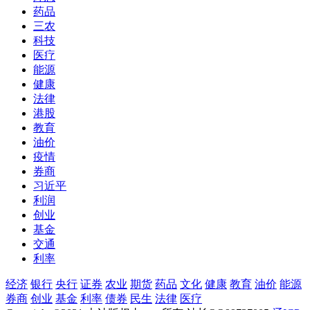
药品
三农
科技
医疗
能源
健康
法律
港股
教育
油价
疫情
券商
习近平
利润
创业
基金
交通
利率
经济
银行
央行
证券
农业
期货
药品
文化
健康
教育
油价
能源
券商
创业
基金
利率
债券
民生
法律
医疗