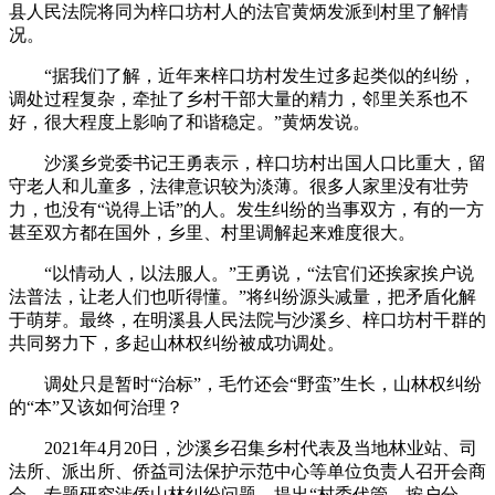
县人民法院将同为梓口坊村人的法官黄炳发派到村里了解情
况。
“据我们了解，近年来梓口坊村发生过多起类似的纠纷，
调处过程复杂，牵扯了乡村干部大量的精力，邻里关系也不
好，很大程度上影响了和谐稳定。”黄炳发说。
沙溪乡党委书记王勇表示，梓口坊村出国人口比重大，留
守老人和儿童多，法律意识较为淡薄。很多人家里没有壮劳
力，也没有“说得上话”的人。发生纠纷的当事双方，有的一方
甚至双方都在国外，乡里、村里调解起来难度很大。
“以情动人，以法服人。”王勇说，“法官们还挨家挨户说
法普法，让老人们也听得懂。”将纠纷源头减量，把矛盾化解
于萌芽。最终，在明溪县人民法院与沙溪乡、梓口坊村干群的
共同努力下，多起山林权纠纷被成功调处。
调处只是暂时“治标”，毛竹还会“野蛮”生长，山林权纠纷
的“本”又该如何治理？
2021年4月20日，沙溪乡召集乡村代表及当地林业站、司
法所、派出所、侨益司法保护示范中心等单位负责人召开会商
会，专题研究涉侨山林纠纷问题，提出“村委代管、按户分