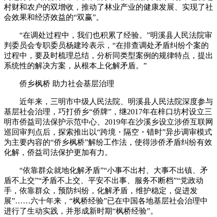
村财和农户的双增收，推动了林业产业的健康发展、实现了社
会效果和经济效益的“双赢”。
“在调处过程中，我们也积累了经验。”明溪县人民法院审
判委员会专职委员杨建玲表示，“在排查调处矛盾纠纷个案的
过程中，要及时梳理总结，分析同类型案例的规律特点，提出
系统性的解决方案，从根本上化解矛盾。”
侨乡枫桥 助力社会基层治理
近年来，三明市中级人民法院、明溪县人民法院深度参与
基层社会治理，巧打侨乡“侨牌”，继2017年在梓口坊村设立三
明市侨益司法保护示范中心、2019年在沙溪乡设立涉侨互联网
巡回审判点后，探索推出以“跨境・隔空・错时”异步调审模式
为主要内容的“侨乡枫桥”解纷工作法，使得涉侨矛盾纠纷有效
化解，侨益司法保护更加有力。
“依靠群众就地化解矛盾”“小事不出村、大事不出镇、矛
盾不上交”“矛盾不上交、平安不出事、服务不断档”“党政动
手，依靠群众，预防纠纷，化解矛盾，维护稳定，促进发
展”……六十年来，“枫桥经验”已在中国各地基层社会治理中
进行了生动实践，并形成新时期“枫桥经验”。