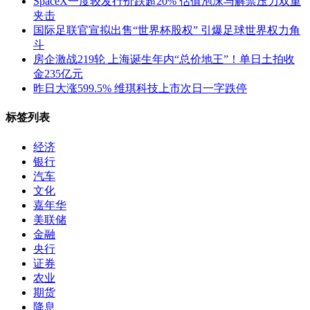
SpaceX一度较发行价跌超20% 估值泡沫与解禁压力双重
夹击
国际足联官宣拟出售“世界杯股权” 引爆足球世界权力角
斗
房企激战219轮 上海诞生年内“总价地王”！单日土拍收
金235亿元
昨日大涨599.5% 维琪科技上市次日一字跌停
标签列表
经济
银行
汽车
文化
嘉年华
美联储
金融
央行
证券
农业
期货
降息