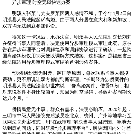
异步审理 时空无碍快速办案
明溪人张某与丈夫罗某因两人感情不和，于今年4月2日向
明溪县人民法院起诉离婚。由于两人分居在意大利和新加坡，
双方均无法到庭参加诉讼。
得知这一情况后，承办法官、明溪县人民法院副院长刘莉
在征得当事人同意后，决定使用异步审理模式审理此案。原被
告在异步审理平台对调解笔录和调解协议进行了确认，一起跨
国离婚纠纷仅用18天便以调解方式结案。这起案件是福建省三
级法院适用异步审理模式审结的首例涉侨案件。
“涉侨纠纷因为时差、跨国等原因，每次联系当事人都挺
费劲，更不用说让双方都能到庭审理。”长期经办涉侨案件的
明溪县人民法院法官伊世杰说，“像离婚案件、借贷纠纷，相
对来说案件本身比较简单，却因为时空障碍，导致办案周期长
达几个月。”
侨情民意无小事，群众有需求，法院必响应。2020年起，
三明市中级人民法院先后派员赴北京、杭州、广州等地学习互
联网法院办案模式，用“在线审理”解决当事人因跨国、异地无
法到庭的问题，同时研发“异步审理平台”，解决因国内外时差