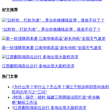
好文推荐
“以时价、打款为准”，茅台价格继续反弹，谁坐不住了？
新一轮强降雨来袭 江南华南高温“超长待机”全国天气速览
江西鄱阳湖高位运行 多地出现大面积洪涝
热门文章
1
为什么学？学什么？怎么学？浦江干部这样回答向徐利
民同志学习之“三问”
2
跨境・隔空・错时 福建三明两级法院打造“侨乡枫
桥”解纷工作法
3
江西鄱阳湖高位运行 多地出现大面积洪涝