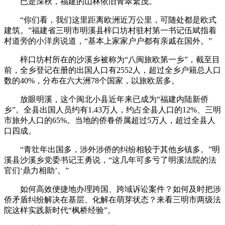
已是深秋，福建的山林依旧青翠繁茂。
“你们看，我们这里距离欧洲近万公里，可随处都是欧式
建筑。”福建省三明市明溪县梓口坊村驻村第一书记伍斌指着
村道旁的小洋房说道，“基本上家家户户都有亲戚在国外。”
梓口坊村所在的沙溪乡被称为“八闽旅欧第一乡”，截至目
前，全乡登记在册的出国人口有2552人，超过全乡户籍总人口
数的40%，分布在六大洲78个国家，以旅欧居多。
放眼明溪，这个闽北小县近年来已成为“福建内陆新侨
乡”。全县出国人员约有1.43万人，约占全县人口的12%、三明
市旅外人口的65%。当地的侨眷侨属超过5万人，超过全县人
口四成。
“青壮年出国多，涉外涉侨的纠纷相较于其他乡镇多。”明
溪县沙溪乡党委书记王勇说，“这几年可多亏了明溪法院的法
官们‘鼎力相助’。”
如何高效便捷地办理跨国、跨域诉讼案件？如何及时把涉
侨矛盾纠纷解决在基层、化解在萌芽状态？来看三明市两级法
院这样实践新时代“枫桥经验”。