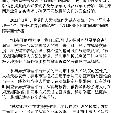
而导致的原被告双方“不能同步”的障碍，还打通了数据接口，
以信息摆渡的方式实现各类数据单向以及双单向传输，满足跨
网系业务交换需求，确保不同数据和文件的安全传输。
2023年3月，明溪县人民法院作为试点法院，运行“异步审
理平台”，并开创“异步调审法”，实现服务不因时间和空间的
障碍而“断档”。
“现在开庭很方便，我们自己可以选择时间登录平台参与
庭审，根据平台智能机器人的提问来回答问题，在线提交证
据，在线留言表达诉求，有不懂的也可以在线请教法官。”旅
居德国的明溪人方某如是说。异步审理模式突破了时空界限，
极大地提升了海外侨胞参与庭审诉讼的获得感与幸福感。
参与异步审理平台开发的三明市中级人民法院司鉴处负责
人杨天春表示，异步审理模式适用于参与同步庭审确有困难的
当事人，经各方当事人同意，在法院指定的期限内，自主选择
时间登录异步审理平台，法官与原告、被告等诉讼参与人可在
规定期限内以非同步方式完成法庭调查、异步举证、法庭辩
论、最后陈述等各个庭审环节。
“就类似学生在线提交作业、老师在线批改的模式，方便
了当事人，也提高了法官的办案效率。”三明市中级人民法院