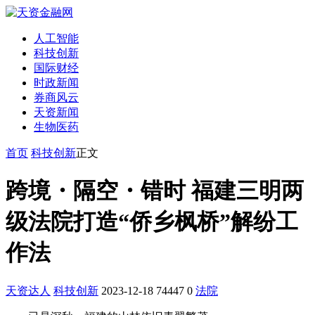
人工智能
科技创新
国际财经
时政新闻
券商风云
天资新闻
生物医药
首页
科技创新
正文
跨境・隔空・错时 福建三明两
级法院打造“侨乡枫桥”解纷工
作法
天资达人
科技创新
2023-12-18
74447
0
法院