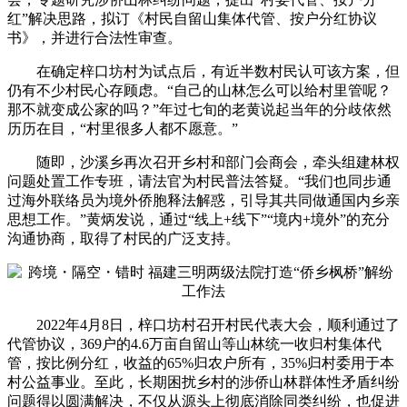
红”解决思路，拟订《村民自留山集体代管、按户分红协议
书》，并进行合法性审查。
在确定梓口坊村为试点后，有近半数村民认可该方案，但
仍有不少村民心存顾虑。“自己的山林怎么可以给村里管呢？
那不就变成公家的吗？”年过七旬的老黄说起当年的分歧依然
历历在目，“村里很多人都不愿意。”
随即，沙溪乡再次召开乡村和部门会商会，牵头组建林权
问题处置工作专班，请法官为村民普法答疑。“我们也同步通
过海外联络员为境外侨胞释法解惑，引导其共同做通国内乡亲
思想工作。”黄炳发说，通过“线上+线下”“境内+境外”的充分
沟通协商，取得了村民的广泛支持。
2022年4月8日，梓口坊村召开村民代表大会，顺利通过了
代管协议，369户的4.6万亩自留山等山林统一收归村集体代
管，按比例分红，收益的65%归农户所有，35%归村委用于本
村公益事业。至此，长期困扰乡村的涉侨山林群体性矛盾纠纷
问题得以圆满解决，不仅从源头上彻底消除同类纠纷，也促进