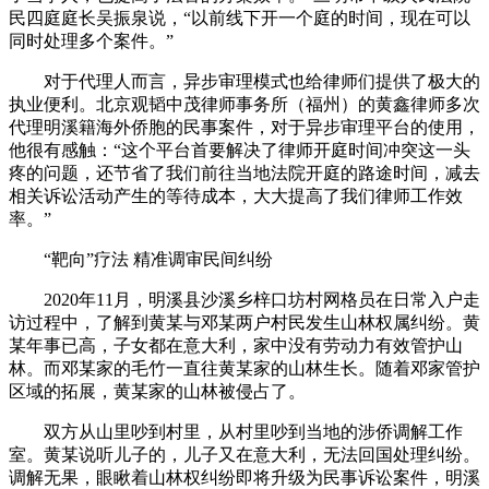
民四庭庭长吴振泉说，“以前线下开一个庭的时间，现在可以
同时处理多个案件。”
对于代理人而言，异步审理模式也给律师们提供了极大的
执业便利。北京观韬中茂律师事务所（福州）的黄鑫律师多次
代理明溪籍海外侨胞的民事案件，对于异步审理平台的使用，
他很有感触：“这个平台首要解决了律师开庭时间冲突这一头
疼的问题，还节省了我们前往当地法院开庭的路途时间，减去
相关诉讼活动产生的等待成本，大大提高了我们律师工作效
率。”
“靶向”疗法 精准调审民间纠纷
2020年11月，明溪县沙溪乡梓口坊村网格员在日常入户走
访过程中，了解到黄某与邓某两户村民发生山林权属纠纷。黄
某年事已高，子女都在意大利，家中没有劳动力有效管护山
林。而邓某家的毛竹一直往黄某家的山林生长。随着邓家管护
区域的拓展，黄某家的山林被侵占了。
双方从山里吵到村里，从村里吵到当地的涉侨调解工作
室。黄某说听儿子的，儿子又在意大利，无法回国处理纠纷。
调解无果，眼瞅着山林权纠纷即将升级为民事诉讼案件，明溪