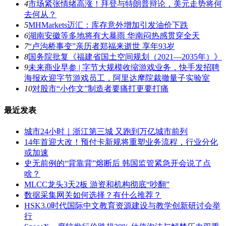
4
市场紧张情绪高涨！拜登与特朗普辩论，美元走势将何
去何从？
5
MHMarkets迈汇：库存意外增加引发油价下跌
6
湖南安徽等多地将有大暴雨 华南闷热感贯穿全天
7
“卢沟桥事变”亲历者郑福来逝世 享年93岁
8
国务院批复《福建省国土空间规划（2021―2035年）》
9
未来商业早参 | 字节大规模收缩游戏业务，快手发招聘
海报欢迎字节游戏员工，阿里达摩院裁撤量子实验室
10
对股市“小作文”制造者要痛打更要打痛
最近发表
城市24小时｜浙江第三城 又跑到万亿城市前列
14年首迎大改！预付卡新规将重塑业务流程，行业分化
或加速
史无前例的“背靠背”熔断后 韩国监管紧急开会说了点
啥？
MLCC龙头3天2板 游资和机构彻底“吵翻”
数据采集网关如何选择？有什么推荐？
HSK3.0时代国际中文教育资源建设与教学创新研讨会举
行