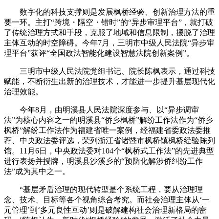
数字化的科技支撑则是发展枫桥经验、创新治理方法的重
要一环。主打“跨境・隔空・错时”的“异步审理平台”，就打破
了传统治理方式和手段，克服了地域和信息限制，摆脱了治理
主体互动的时空障碍。今年7月，三明市中级人民法院“异步审
理平台”获评“全国政法智能化建设智慧法院创新案例”。
三明市中级人民法院党组书记、院长陈枫表示，通过科技
赋能，不断衍生出新的治理技术，才能进一步提升基层现代化
治理效能。
今年8月，由明溪县人民法院深度参与、以“异步调审
法”为核心内容之一的明溪县“侨乡枫桥”解纷工作法作为“侨乡
枫桥”解纷工作法作为福建省唯一案例，经福建省委政法委推
荐、中央政法委评选，荣列浙江省诸暨市枫桥镇枫桥经验陈列
馆。11月6日，中央政法委对104个“枫桥式工作法”的先进典型
进行表扬并授牌，明溪县沙溪乡的“预防化解涉侨纠纷工作
法”成为其中之一。
“基层矛盾治理的现代转型是个系统工程，要从治理理
念、技术、目标等各个视角综合考究。而社会治理主体从‘一
元管理’到‘多元良性互动’则是破解建构社会治理新格局的密