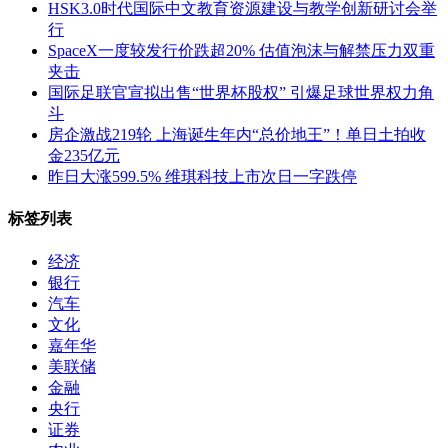
HSK3.0时代国际中文教育资源建设与教学创新研讨会举
行
SpaceX一度较发行价跌超20% 估值泡沫与解禁压力双重
夹击
国际足联官宣拟出售“世界杯股权” 引爆足球世界权力角
斗
房企激战219轮 上海诞生年内“总价地王”！单日土拍收
金235亿元
昨日大涨599.5% 维琪科技上市次日一字跌停
标签列表
经济
银行
汽车
文化
嘉年华
美联储
金融
央行
证券