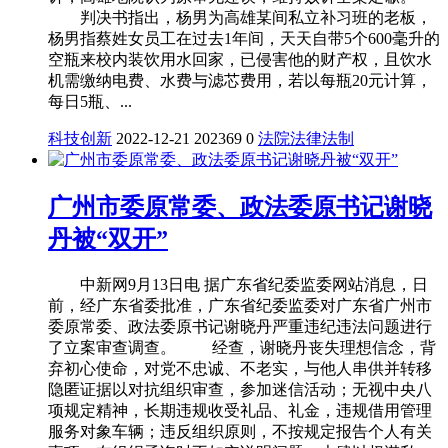
判决书指出，杨男为高雄某间私立补习班的老板，
杨男指蔡姓女员工在过去1年间，天天自带5个600毫升的
空瓶来校内装饮用水回家，已侵害他的财产权，且饮水
机需缴纳电费、水费与滤芯费用，若以每瓶20元计算，
每日5瓶、...
科技创新
2022-12-21
202369
0
法院
法律
法制
广州市委原常委、政法委原书记谢晓
丹被“双开”
中新网9月13日电 据广东省纪委监委网站消息，日
前，经广东省委批准，广东省纪委监委对广东省广州市
委原常委、政法委原书记谢晓丹严重违纪违法问题进行
了立案审查调查。 经查，谢晓丹丧失理想信念，背
弃初心使命，对党不忠诚、不老实，与他人串供并转移
隐匿证据以对抗组织审查，参加迷信活动；无视中央八
项规定精神，长期违规收受礼品、礼金，违规借用管理
服务对象车辆；违反组织原则，不按规定报告个人有关