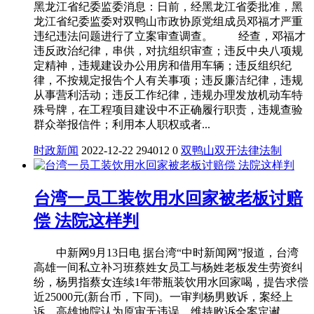
黑龙江省纪委监委消息：日前，经黑龙江省委批准，黑
龙江省纪委监委对双鸭山市政协原党组成员邓福才严重
违纪违法问题进行了立案审查调查。 经查，邓福才
违反政治纪律，串供，对抗组织审查；违反中央八项规
定精神，违规建设办公用房和借用车辆；违反组织纪
律，不按规定报告个人有关事项；违反廉洁纪律，违规
从事营利活动；违反工作纪律，违规办理发放机动车特
殊号牌，在工程项目建设中不正确履行职责，违规查验
群众举报信件；利用本人职权或者...
时政新闻
2022-12-22
294012
0
双鸭山
双开
法律
法制
台湾一员工装饮用水回家被老板讨赔
偿 法院这样判
中新网9月13日电 据台湾“中时新闻网”报道，台湾
高雄一间私立补习班蔡姓女员工与杨姓老板发生劳资纠
纷，杨男指蔡女连续1年带瓶装饮用水回家喝，提告求偿
近25000元(新台币，下同)。一审判杨男败诉，案经上
诉，高雄地院认为原审无违误，维持败诉全案定谳。