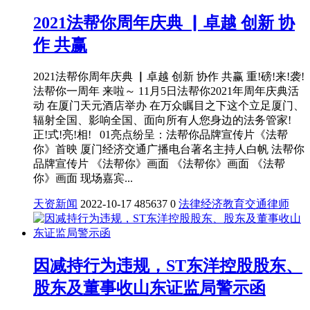
2021法帮你周年庆典 ▏卓越 创新 协
作 共赢
2021法帮你周年庆典 ▏卓越 创新 协作 共赢 重!磅!来!袭!
法帮你一周年 来啦～ 11月5日法帮你2021年周年庆典活
动 在厦门天元酒店举办 在万众瞩目之下这个立足厦门、
辐射全国、影响全国、面向所有人您身边的法务管家!
正!式!亮!相! 01亮点纷呈：法帮你品牌宣传片《法帮
你》首映 厦门经济交通广播电台著名主持人白帆 法帮你
品牌宣传片 《法帮你》画面 《法帮你》画面 《法帮
你》画面 现场嘉宾...
天资新闻
2022-10-17
485637
0
法律
经济
教育
交通
律师
因减持行为违规，ST东洋控股股东、
股东及董事收山东证监局警示函