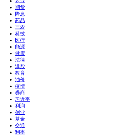
农业
期货
降息
药品
三农
科技
医疗
能源
健康
法律
港股
教育
油价
疫情
券商
习近平
利润
创业
基金
交通
利率