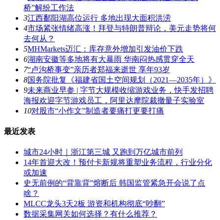
桥”解纷工作法
3
江西鄱阳湖高位运行 多地出现大面积洪涝
4
市场紧张情绪高涨！拜登与特朗普辩论，美元走势将何
去何从？
5
MHMarkets迈汇：库存意外增加引发油价下跌
6
湖南安徽等多地将有大暴雨 华南闷热感贯穿全天
7
“卢沟桥事变”亲历者郑福来逝世 享年93岁
8
国务院批复《福建省国土空间规划（2021―2035年）》
9
未来商业早参 | 字节大规模收缩游戏业务，快手发招聘
海报欢迎字节游戏员工，阿里达摩院裁撤量子实验室
10
对股市“小作文”制造者要痛打更要打痛
最近发表
城市24小时｜浙江第三城 又跑到万亿城市前列
14年首迎大改！预付卡新规将重塑业务流程，行业分化
或加速
史无前例的“背靠背”熔断后 韩国监管紧急开会说了点
啥？
MLCC龙头3天2板 游资和机构彻底“吵翻”
数据采集网关如何选择？有什么推荐？