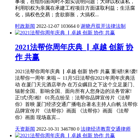
事项，在组织函询时不如实说明问题；大肆以权谋私，
利用职权为亲属在承建工程项目方面谋取利益；生活腐
化，搞权色交易；贪欲膨胀，大搞权...
时政新闻
2022-12-07
103664
0
谢晓丹
双开
法律
法制
2021法帮你周年庆典 ▏卓越 创新 协
作 共赢
2021法帮你周年庆典 ▏卓越 创新 协作 共赢 重!磅!来!袭!
法帮你一周年 来啦～ 11月5日法帮你2021年周年庆典活
动 在厦门天元酒店举办 在万众瞩目之下这个立足厦门、
辐射全国、影响全国、面向所有人您身边的法务管家!
正!式!亮!相! 01亮点纷呈：法帮你品牌宣传片《法帮
你》首映 厦门经济交通广播电台著名主持人白帆 法帮你
品牌宣传片 《法帮你》画面 《法帮你》画面 《法帮
你》画面 现场嘉宾...
天资新闻
2022-10-31
346780
0
法律
经济
教育
交通
律师