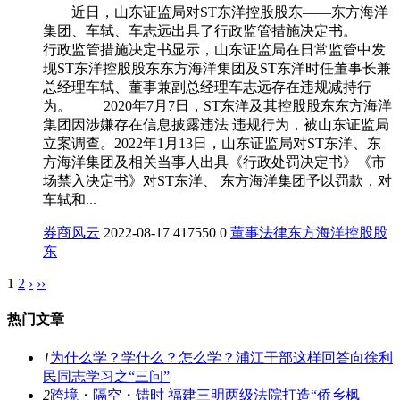
近日，山东证监局对ST东洋控股股东――东方海洋
集团、车轼、车志远出具了行政监管措施决定书。
行政监管措施决定书显示，山东证监局在日常监管中发
现ST东洋控股股东东方海洋集团及ST东洋时任董事长兼
总经理车轼、董事兼副总经理车志远存在违规减持行
为。 2020年7月7日，ST东洋及其控股股东东方海洋
集团因涉嫌存在信息披露违法 违规行为，被山东证监局
立案调查。2022年1月13日，山东证监局对ST东洋、东
方海洋集团及相关当事人出具《行政处罚决定书》《市
场禁入决定书》对ST东洋、 东方海洋集团予以罚款，对
车轼和...
券商风云
2022-08-17
417550
0
董事
法律
东方海洋
控股股
东
1
2
›
››
热门文章
1
为什么学？学什么？怎么学？浦江干部这样回答向徐利
民同志学习之“三问”
2
跨境・隔空・错时 福建三明两级法院打造“侨乡枫