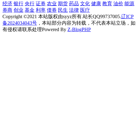
经济
银行
央行
证券
农业
期货
药品
文化
健康
教育
油价
能源
券商
创业
基金
利率
债券
民生
法律
医疗
Copyright ©2021 本站版权由syyz所有.站长QQ99737005.
辽ICP
备2024034043号
，本站部分内容为转载，不代表本站立场，如
有侵权请联系处理
Powered By
Z-BlogPHP