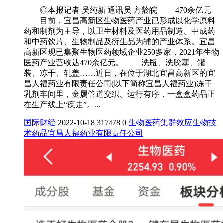
◎本报记者 吴纯新 通讯员 方龄皖 470余亿元
目前，宜昌高新区生物医药产业已形成以化学原料
药和制剂为主导，以卫生材料及医药用品制造、中成药
和中药饮片、生物制品及衍生品为辅的产业体系。宜昌
高新区现已集聚生物医药领域企业250多家，2021年生物
医药产业营收达470余亿元。 洗瓶、洗胶塞、罐
装、冻干、轧盖……近日，在位于湖北宜昌高新区的宜
昌人福药业有限责任公司(以下简称宜昌人福药业)冻干
乳剂车间里，金属管道交织、运行有序，一盒盒药品正
在生产线上“疾走”。...
国际财经
2022-10-18
317478
0
生物医药
集群效应
生物技
术
药品
宜昌人福药业有限责任公司