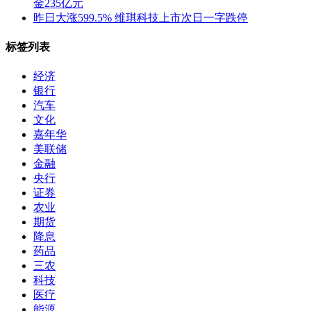
金235亿元
昨日大涨599.5% 维琪科技上市次日一字跌停
标签列表
经济
银行
汽车
文化
嘉年华
美联储
金融
央行
证券
农业
期货
降息
药品
三农
科技
医疗
能源