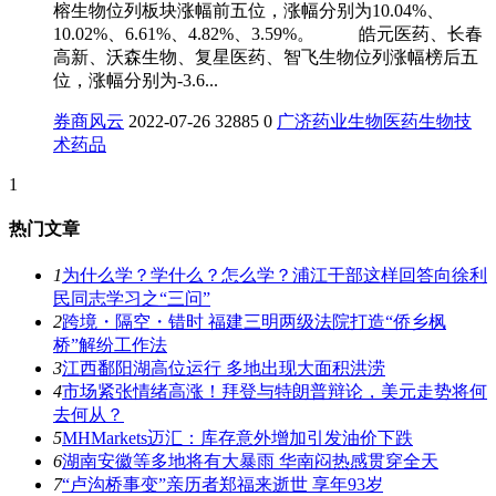
榕生物位列板块涨幅前五位，涨幅分别为10.04%、
10.02%、6.61%、4.82%、3.59%。 皓元医药、长春
高新、沃森生物、复星医药、智飞生物位列涨幅榜后五
位，涨幅分别为-3.6...
券商风云
2022-07-26
32885
0
广济药业
生物医药
生物技
术
药品
1
热门文章
1
为什么学？学什么？怎么学？浦江干部这样回答向徐利
民同志学习之“三问”
2
跨境・隔空・错时 福建三明两级法院打造“侨乡枫
桥”解纷工作法
3
江西鄱阳湖高位运行 多地出现大面积洪涝
4
市场紧张情绪高涨！拜登与特朗普辩论，美元走势将何
去何从？
5
MHMarkets迈汇：库存意外增加引发油价下跌
6
湖南安徽等多地将有大暴雨 华南闷热感贯穿全天
7
“卢沟桥事变”亲历者郑福来逝世 享年93岁