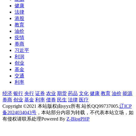
健康
法律
港股
教育
油价
疫情
券商
习近平
利润
创业
基金
交通
利率
经济
银行
央行
证券
农业
期货
药品
文化
健康
教育
油价
能源
券商
创业
基金
利率
债券
民生
法律
医疗
Copyright ©2021 本站版权由syyz所有.站长QQ99737005.
辽ICP
备2024034043号
，本站部分内容为转载，不代表本站立场，如
有侵权请联系处理
Powered By
Z-BlogPHP