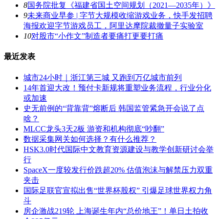
8
国务院批复《福建省国土空间规划（2021―2035年）》
9
未来商业早参 | 字节大规模收缩游戏业务，快手发招聘
海报欢迎字节游戏员工，阿里达摩院裁撤量子实验室
10
对股市“小作文”制造者要痛打更要打痛
最近发表
城市24小时｜浙江第三城 又跑到万亿城市前列
14年首迎大改！预付卡新规将重塑业务流程，行业分化
或加速
史无前例的“背靠背”熔断后 韩国监管紧急开会说了点
啥？
MLCC龙头3天2板 游资和机构彻底“吵翻”
数据采集网关如何选择？有什么推荐？
HSK3.0时代国际中文教育资源建设与教学创新研讨会举
行
SpaceX一度较发行价跌超20% 估值泡沫与解禁压力双重
夹击
国际足联官宣拟出售“世界杯股权” 引爆足球世界权力角
斗
房企激战219轮 上海诞生年内“总价地王”！单日土拍收