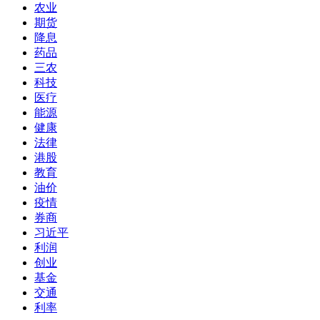
农业
期货
降息
药品
三农
科技
医疗
能源
健康
法律
港股
教育
油价
疫情
券商
习近平
利润
创业
基金
交通
利率