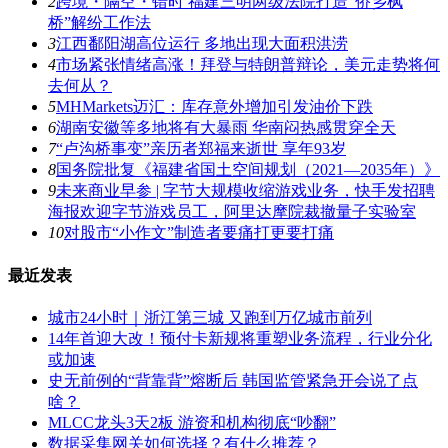
2
跨境・隔空・错时 福建三明两级法院打造“侨乡枫
桥”解纷工作法
3
江西鄱阳湖高位运行 多地出现大面积洪涝
4
市场紧张情绪高涨！拜登与特朗普辩论，美元走势将何
去何从？
5
MHMarkets迈汇：库存意外增加引发油价下跌
6
湖南安徽等多地将有大暴雨 华南闷热感贯穿全天
7
“卢沟桥事变”亲历者郑福来逝世 享年93岁
8
国务院批复《福建省国土空间规划（2021―2035年）》
9
未来商业早参 | 字节大规模收缩游戏业务，快手发招聘
海报欢迎字节游戏员工，阿里达摩院裁撤量子实验室
10
对股市“小作文”制造者要痛打更要打痛
最近发表
城市24小时｜浙江第三城 又跑到万亿城市前列
14年首迎大改！预付卡新规将重塑业务流程，行业分化
或加速
史无前例的“背靠背”熔断后 韩国监管紧急开会说了点
啥？
MLCC龙头3天2板 游资和机构彻底“吵翻”
数据采集网关如何选择？有什么推荐？