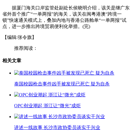
据厦门海关口岸监管处副处长侯晓明介绍，该关是继广东
省外首个推广“一单两报”的海关，该关在闽粤港澳“跨境一
锁”快速通关模式上，叠加内地与香港公路舱单“一单两报”试
点，进一步推出跨境贸易便利化举措。(完)
【编辑:张令旗】
推荐阅读：
相关文章
泰国校园枪击事件凶手被发现已死亡 疑为自杀
OPC创业潮起 浙江让“微光”成炬
讲述一线故事 长沙市政协委员谈实干兴业