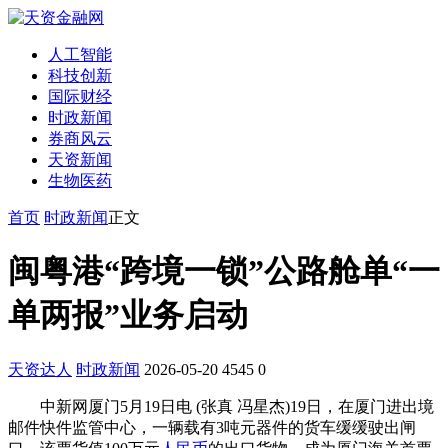
人工智能
科技创新
国际财经
时政新闻
券商风云
天资新闻
生物医药
首页
时政新闻
正文
闽粤港“跨境一锁”公路舱单“一
单两报”业务启动
天资达人
时政新闻
2026-05-20
4545
0
中新网厦门5月19日电 (张真 冯星杰)19日，在厦门进出境
邮件快件监管中心，一辆载有3吨元器件的货车缓缓驶出闸