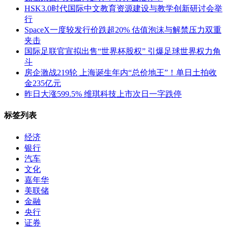
HSK3.0时代国际中文教育资源建设与教学创新研讨会举
行
SpaceX一度较发行价跌超20% 估值泡沫与解禁压力双重
夹击
国际足联官宣拟出售“世界杯股权” 引爆足球世界权力角
斗
房企激战219轮 上海诞生年内“总价地王”！单日土拍收
金235亿元
昨日大涨599.5% 维琪科技上市次日一字跌停
标签列表
经济
银行
汽车
文化
嘉年华
美联储
金融
央行
证券