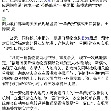
口。该票货值100万元
人民币
的出口货物，成为厦门海关首票
应用闽粤港“跨境一锁”公路舱单“一单两报”新模式的“尝鲜
者”。
图为厦门邮局海关关员现场监管“一单两报”模式出口货物。王
泽康 摄
当天，同样模式申报的一票进口货物也从
香港
启运，预计
次日抵达福建泉州晋江陆地港，这标志着“一单两报”业务实现
了进出口同步落地。
“以前一批货物要两地申报、重复录入，现在一次就能搞
定。”福建省美邦恒通物流有限公司负责人林培灿说，新模式
实现了在内地一次录入，内地海关、香港海关同时接收相关舱
单数据，彻底省去企业在香港端申报环节，使整体申报时间平
均缩短30分钟以上，按该公司当前业务量测算，预计每月可节
省申报时间约250小时，通关效率提升明显。
这一变化源于内地海关与香港海关的“一单两报”数据协同
机制，企业只需在内地“单一窗口”录入一次公路舱单数据，系
统便会自动将信息转译并推送至香港贸易“单一窗口”，实现两
地海关数据实时交互。