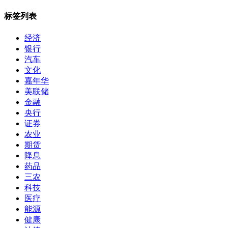
标签列表
经济
银行
汽车
文化
嘉年华
美联储
金融
央行
证券
农业
期货
降息
药品
三农
科技
医疗
能源
健康