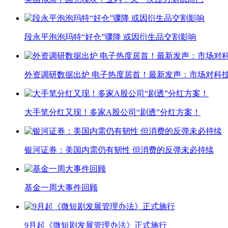
段永平泡泡玛特“好仓”骤降 或因衍生品交割影响
外资调研数据出炉 电子热度居首！最新发声：市场对科
大手笔分红又现！多家A股公司“剧透”分红方案！
银河证券：美国内需仍有韧性 但消费的反弹未必持续
基金一周大事件回顾
9月起《微短剧发展管理办法》正式施行