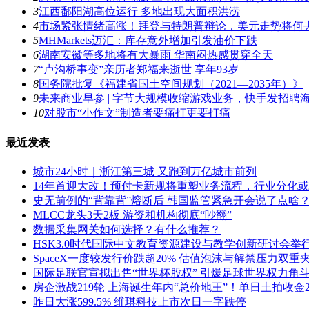
3
江西鄱阳湖高位运行 多地出现大面积洪涝
4
市场紧张情绪高涨！拜登与特朗普辩论，美元走势将何
5
MHMarkets迈汇：库存意外增加引发油价下跌
6
湖南安徽等多地将有大暴雨 华南闷热感贯穿全天
7
“卢沟桥事变”亲历者郑福来逝世 享年93岁
8
国务院批复《福建省国土空间规划（2021―2035年）》
9
未来商业早参 | 字节大规模收缩游戏业务，快手发招
10
对股市“小作文”制造者要痛打更要打痛
最近发表
城市24小时｜浙江第三城 又跑到万亿城市前列
14年首迎大改！预付卡新规将重塑业务流程，行业分化
史无前例的“背靠背”熔断后 韩国监管紧急开会说了点啥
MLCC龙头3天2板 游资和机构彻底“吵翻”
数据采集网关如何选择？有什么推荐？
HSK3.0时代国际中文教育资源建设与教学创新研讨会举
SpaceX一度较发行价跌超20% 估值泡沫与解禁压力双重
国际足联官宣拟出售“世界杯股权” 引爆足球世界权力角
房企激战219轮 上海诞生年内“总价地王”！单日土拍收金2
昨日大涨599.5% 维琪科技上市次日一字跌停