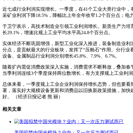
近七成行业利润实现增长。一季度，在41个工业大类行业中，有2
采矿业利润下降18.5%，降幅比上年全年收窄1.2个百分点；
于卫宁表示，高技术制造业引领工业利润增长。新质生产力培育
长29.1%，增速比规上工业平均水平高24.8个百分点。
实体经济不断巩固增强，新型工业化深入推进，装备制造业利润增
分点，是贡献最大的行业板块，发挥了“压舱石”作用。分行业看
设备、金属制品行业利润分别增长45.8%、7.9%、6.7%。
随着扩内需促消费政策深入实施，消费需求不断释放，叠加春节
当季利润连续3个季度保持两位数增长，有力支撑规上工业利润
总体来看，一季度规上工业企业利润保持增长态势，但也要看
署，落实好大规模设备更新和消费品以旧换新政策措施，加快
好。 （经济日报记者 熊 丽）
相关文章
美国拟禁中国光模块？业内：又一次压力测试而已