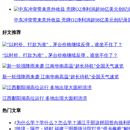
中东冲突带来意外收益 壳牌Q2净利润超98亿美元创纪录
好文推荐
“以时价、打款为准”，茅台价格继续反弹，谁坐不住了？
新一轮强降雨来袭 江南华南高温“超长待机”全国天气速览
江西鄱阳湖高位运行 多地出现大面积洪涝
热门文章
1
为什么学？学什么？怎么学？浦江干部这样回答向徐利民
2
跨境・隔空・错时 福建三明两级法院打造“侨乡枫桥”解