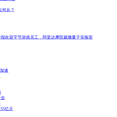
去何从？
聘海报欢迎字节游戏员工，阿里达摩院裁撤量子实验室
或加速
？
行
夹击
斗
35亿元