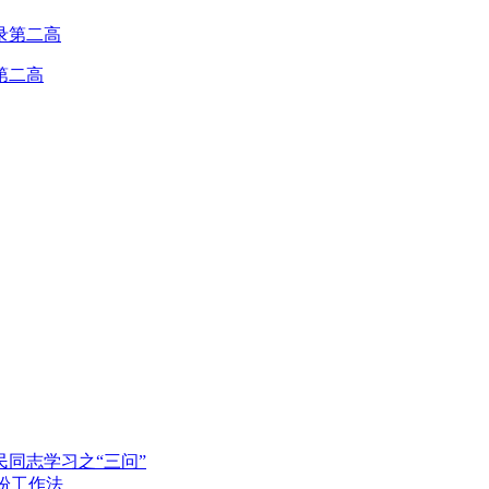
第二高
同志学习之“三问”
纷工作法