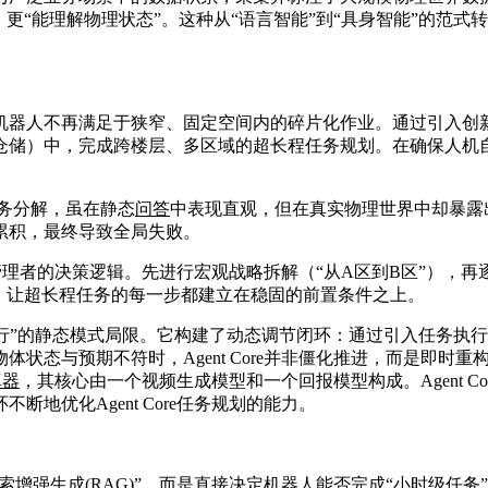
“能理解物理状态”。这种从“语言智能”到“具身智能”的范式转变，
人不再满足于狭窄、固定空间内的碎片化作业。通过引入创新的多尺
仓储）中，完成跨楼层、多区域的超长程任务规划。在确保人机
语言任务分解，虽在静态
问答
中表现直观，但在真实物理世界中却暴露
累积，最终导致全局失败。
人类管理者的决策逻辑。先进行宏观战略拆解（“从A区到B区”）
，让超长程任务的每一步都建立在稳固的前置条件之上。
行”的静态模式局限。它构建了动态调节闭环：通过引入任务执
状态与预期不符时，Agent Core并非僵化推进，而是即时
真器
，其核心由一个视频生成模型和一个回报模型构成。Agent Co
地优化Agent Core任务规划的能力。
本”或“做检索增强生成(RAG)”，而是直接决定机器人能否完成“小时级任务”