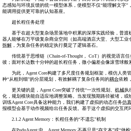
态感知与环境反馈的统一模型体系，使模型不仅“能理解文字”，更
能调用提供更可靠的认知基座。
超长程任务处理
基于在超大型复杂场景落地中积累的深厚实践经验，普渡机器
器人能够在万平级复杂商业空间（如高端酒店大堂、大型工业
拆解
，为复杂任务的稳定执行奠定了逻辑基石。
传统基于思维链（Chain-of-Thought， CoT）的视觉
彼；面对长达数十分钟的超长程任务，微小偏差会像滚雪球般
为此，Agent Core构建了多尺度任务规划框架，模仿
种“从粗到细”的分层规划，有效解耦了复杂任务间的
耦合
依赖
更关键的是，Agent Core突破了传统“一次性规划、
机械
执
化，规划模块能自适应地调整策略。当发现预期路径被堵，或物体
训练Agent Core具备这种能力，我们构建了虚拟的动态任务
仿
报模型会基于动作视频给出任务反馈。基于这个虚拟的交互闭环不断
2.1.2 Agent Memory：长程任务的“不遗忘”机制
在PuduAgent 中，Agent Memory 不再只是“存文