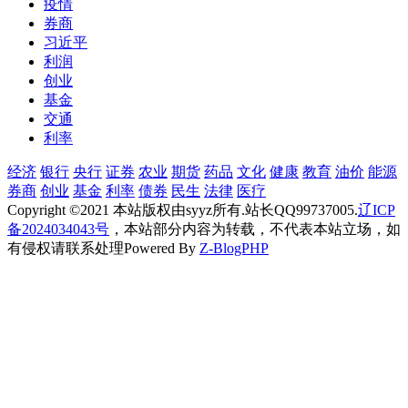
疫情
券商
习近平
利润
创业
基金
交通
利率
经济
银行
央行
证券
农业
期货
药品
文化
健康
教育
油价
能源
券商
创业
基金
利率
债券
民生
法律
医疗
Copyright ©2021 本站版权由syyz所有.站长QQ99737005.
辽ICP
备2024034043号
，本站部分内容为转载，不代表本站立场，如
有侵权请联系处理
Powered By
Z-BlogPHP