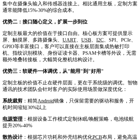
集中在摄像头输入和传感器连接上。相比通用主板，定制方案
通常能降低15%-30%的综合成本。
优势二：接口随心定义，扩展一步到位
定制主板最大的价值在于接口自由。核心板方案可提供显示
屏、触摸屏、多路摄像头、
UART
、
USB
、
I2C
、SPI、PCIe、
GPIO等丰富接口，客户可以直接在主板层面集成热敏打印
机、指纹识别模块、身份证读卡器、PSAM卡槽等外设，无需
额外堆叠转接板，大幅简化整机结构设计。
优势三：软硬件一体调优，从"能用"到"好用"
定制主板的价值不止在硬件层面，更在于系统级的调优。智物
通讯的技术团队会针对客户的实际使用场景做深度优化：
系统裁剪
：精简
Android
镜像，只保留需要的驱动和服务，开
机时间缩短30%以上
电源管理
：根据设备工作模式定制休眠/唤醒策略，电池续航
提升20%-40%
散热设计
：根据芯片功耗和外壳结构优化
PCB
布局，避免高温