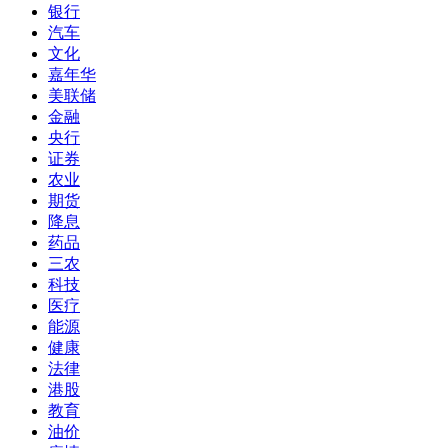
银行
汽车
文化
嘉年华
美联储
金融
央行
证券
农业
期货
降息
药品
三农
科技
医疗
能源
健康
法律
港股
教育
油价