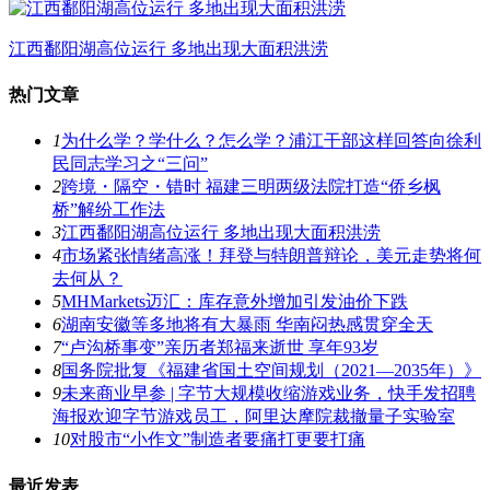
江西鄱阳湖高位运行 多地出现大面积洪涝
热门文章
1
为什么学？学什么？怎么学？浦江干部这样回答向徐利
民同志学习之“三问”
2
跨境・隔空・错时 福建三明两级法院打造“侨乡枫
桥”解纷工作法
3
江西鄱阳湖高位运行 多地出现大面积洪涝
4
市场紧张情绪高涨！拜登与特朗普辩论，美元走势将何
去何从？
5
MHMarkets迈汇：库存意外增加引发油价下跌
6
湖南安徽等多地将有大暴雨 华南闷热感贯穿全天
7
“卢沟桥事变”亲历者郑福来逝世 享年93岁
8
国务院批复《福建省国土空间规划（2021―2035年）》
9
未来商业早参 | 字节大规模收缩游戏业务，快手发招聘
海报欢迎字节游戏员工，阿里达摩院裁撤量子实验室
10
对股市“小作文”制造者要痛打更要打痛
最近发表