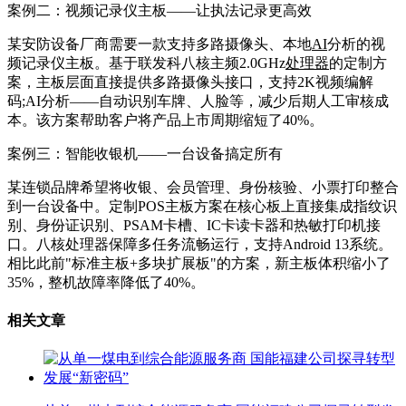
案例二：视频记录仪主板——让执法记录更高效
某安防设备厂商需要一款支持多路摄像头、本地
AI
分析的视
频记录仪主板。基于联发科八核主频2.0GHz
处理器
的定制方
案，主板层面直接提供多路摄像头接口，支持2K视频编解
码;AI分析——自动识别车牌、人脸等，减少后期人工审核成
本。该方案帮助客户将产品上市周期缩短了40%。
案例三：智能收银机——一台设备搞定所有
某连锁品牌希望将收银、会员管理、身份核验、小票打印整合
到一台设备中。定制POS主板方案在核心板上直接集成指纹识
别、身份证识别、PSAM卡槽、IC卡读卡器和热敏打印机接
口。八核处理器保障多任务流畅运行，支持Android 13系统。
相比此前"标准主板+多块扩展板"的方案，新主板体积缩小了
35%，整机故障率降低了40%。
相关文章