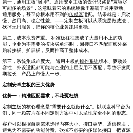
第一，通用主板"臃肿"。通用安卓主板的设计思路是"兼容尽
可能多的场景"，这意味着它的系统镜像里塞满了通用驱动、
通用服务，甚至你根本用不到的
传感器
适配。结果就是：启动
慢、占用高、稳定性差。——定制主板可以从系统层做减法，
砍掉无用服务，把你的核心业务跑得更稳。
第二，成本浪费严重。 标准板往往集成了大量用不上的功
能，企业为不需要的模块买单;同时，因接口不匹配而额外采
购转接板、扩展板，反而推高了整体成本。
第三，系统集成难度大。 通用主板的
操作系统
版本、驱动兼
容性、外设适配都可能与企业的上层应用不匹配，导致研发周
期拉长，产品上市慢人一步。
定制安卓主板的三大优势
优势一：精准匹配需求，不花冤枉钱
定制主板的核心理念是"需要什么就做什么"。以
联发科
平台为
例，同一颗芯片在不同定制方案中可以呈现完全不同的形态。
客户可以根据自身需求选择内存大小、接口类型、
通信
模块，
避免为不需要的功能付费。砍掉不必要的多媒体接口，把资源