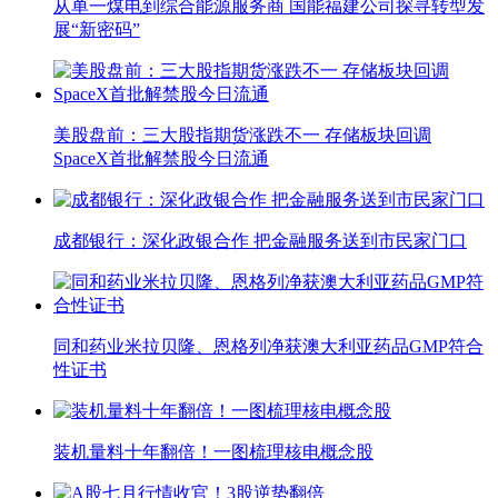
从单一煤电到综合能源服务商 国能福建公司探寻转型发
展“新密码”
美股盘前：三大股指期货涨跌不一 存储板块回调
SpaceX首批解禁股今日流通
成都银行：深化政银合作 把金融服务送到市民家门口
同和药业米拉贝隆、恩格列净获澳大利亚药品GMP符合
性证书
装机量料十年翻倍！一图梳理核电概念股