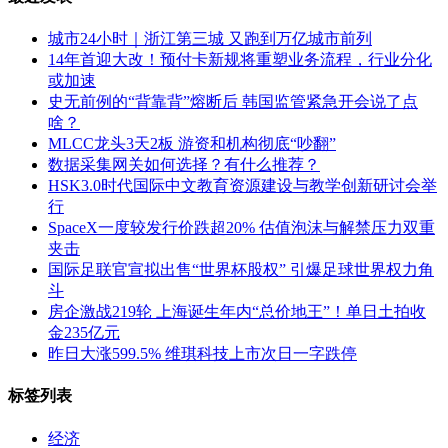
城市24小时｜浙江第三城 又跑到万亿城市前列
14年首迎大改！预付卡新规将重塑业务流程，行业分化
或加速
史无前例的“背靠背”熔断后 韩国监管紧急开会说了点
啥？
MLCC龙头3天2板 游资和机构彻底“吵翻”
数据采集网关如何选择？有什么推荐？
HSK3.0时代国际中文教育资源建设与教学创新研讨会举
行
SpaceX一度较发行价跌超20% 估值泡沫与解禁压力双重
夹击
国际足联官宣拟出售“世界杯股权” 引爆足球世界权力角
斗
房企激战219轮 上海诞生年内“总价地王”！单日土拍收
金235亿元
昨日大涨599.5% 维琪科技上市次日一字跌停
标签列表
经济